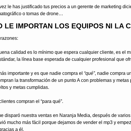
ez le has justificado tus precios a un gerente de marketing dici
matográfico o tomas de drone…
O LE IMPORTAN LOS EQUIPOS NI LA 
 razones:
uena calidad es lo mínimo que espera cualquier cliente, es el mí
estándar, la línea base esperada de cualquier profesional que of
ás importante y es que nadie compra el 
“qué”
, nadie compra un
compran la transformación de un punto A con problemas y metas p
ltos y metas cumplidas.
clientes compran el “para qué”.
ue disparó nuestra ventas en Naranja Media, después de varios 
volvió mucho más fácil porque dejamos de vender el mp3 y empez
gracias a él.