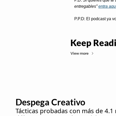
P.D: Si quieres que te
entregables”
entra aqu
P.P.D: El podcast ya vo
Keep Read
View more
Despega Creativo 
Tácticas probadas con más de 4.1 