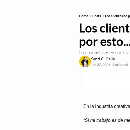
Home
Posts
Los clientes no 
Los clien
por esto..
No cometas el error má
Santi C. Calle
Jan 27, 2026
5 min read
•
En la industria creati
“Si mi trabajo es de m