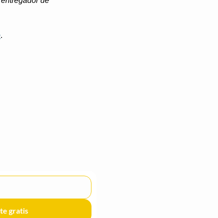
“entregador de 
o
.
te gratis