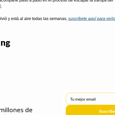
 acompañe paso a paso en el proceso de escapar la trampa del 
í
.
lvió y está al aire todas las semanas, 
suscríbete aquí para verl
ing
millones de 
Suscríbe